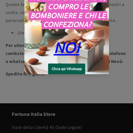
Questa bomboniera è personalizzabile con scatola, nastri a
scelta, confetti gusto e colore a scelta e bigliettino
personalizzato anche con tema o immagine del cliente..
Dimensioni: 10,4 X 10,4 X 8,2 cm
Per ulteriori informazioni o per richieste di
confezionamento contattaci al +39 3275997907 telefono
o whatsapp, oppure dalla sezione "Contatti" nel Menù
Spedito in 7 giorni
Fortuna Italia Store
Viale della Libertà 45 (Sede Legale)