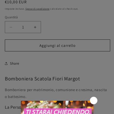
Prezzo
€10,00 EUR
di
Imposte incluse.
Spese di spedizione
calcolate al check-out.
listino
Quantità
Quantità
Diminuisci
Aumenta
quantità
quantità
per
per
Bomboniera
Bomboniera
Aggiungi al carrello
Scatola
Scatola
Fiori
Fiori
Margot
Margot
Share
Bomboniera Scatola Fiori Margot
Bomboniera per matrimonio, comunione e cresima, nascita
o battesimo.
La Personalizzazione