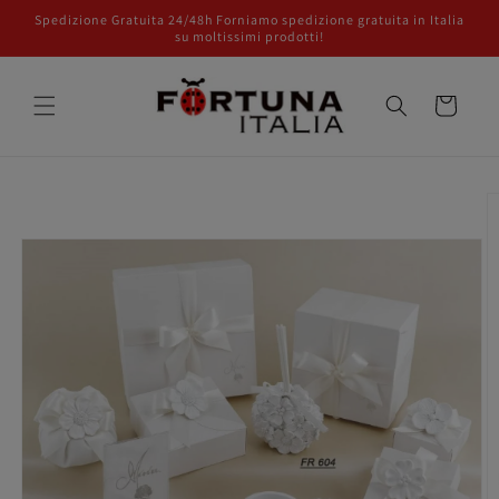
Vai
Spedizione Gratuita 24/48h Forniamo spedizione gratuita in Italia
direttamente
su moltissimi prodotti!
ai contenuti
Carrello
Passa alle
informazioni
sul prodotto