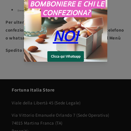
Dimensioni: 6 x 2 cm
Per ulteriori informazioni o per richieste di
confezionamento contattaci al +39 3275997907 telefono
o whatsapp, oppure dalla sezione "Contatti" nel Menù
Spedito in 7 giorni
Fortuna Italia Store
Viale della Libertà 45 (Sede Legale)
Via Vittorio Emanuele Orlando 7 (Sede Operativa)
74015 Martina Franca (TA)
Recapiti: