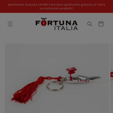
Vai
Spedizione Gratuita 24/48h Forniamo spedizione gratuita in Italia
direttamente
su moltissimi prodotti!
ai contenuti
Carrello
Passa alle
informazioni
sul prodotto