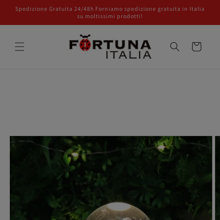
Vai
Spedizione Gratuita 24/48h Forniamo spedizione gratuita in Italia
direttamente
su moltissimi prodotti!
ai contenuti
Carrello
Passa alle
informazioni
sul prodotto