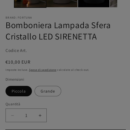
BRAND: FORTUNA
Bomboniera Lampada Sfera
Cristallo LED SIRENETTA
Codice Art.
Prezzo
€10,00 EUR
di
Imposte incluse.
Spese di spedizione
calcolate al check-out.
listino
Dimensioni
Piccola
Grande
Quantità
Quantità
Diminuisci
Aumenta
quantità
quantità