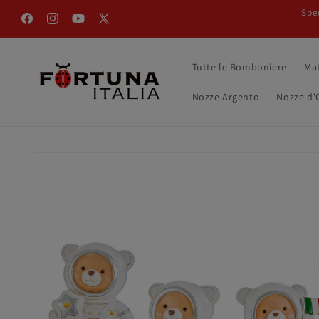
Vai
Sped
direttamente
Facebook
Instagram
YouTube
X
ai contenuti
(Twitter)
Tutte le Bomboniere
Ma
Nozze Argento
Nozze d'
Passa alle
informazioni
sul prodotto