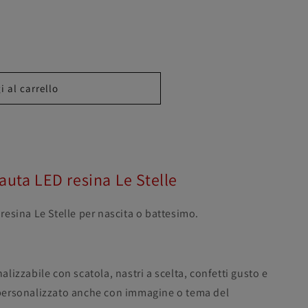
e
o
g
r
a
a
 al carrello
f
i
c
a
uta LED resina Le Stelle
esina Le Stelle per nascita o battesimo.
izzabile con scatola, nastri a scelta, confetti gusto e
o personalizzato anche con immagine o tema del