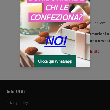
cliente..
Materiale: Resina
Dimensioni: 12.5 cm
Per ulteriori informazioni o
3275997907 telefono o what
Chiedere disponibilità
Info Utili
Privacy Policy