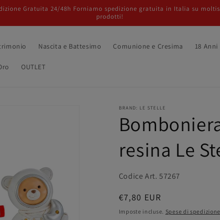
izione Gratuita 24/48h Forniamo spedizione gratuita in Italia su molti
prodotti!
trimonio
Nascita e Battesimo
Comunione e Cresima
18 Anni
Oro
OUTLET
BRAND: LE STELLE
Bomboniera
resina Le St
Codice Art. 57267
Prezzo
€7,80 EUR
di
Imposte incluse.
Spese di spedizion