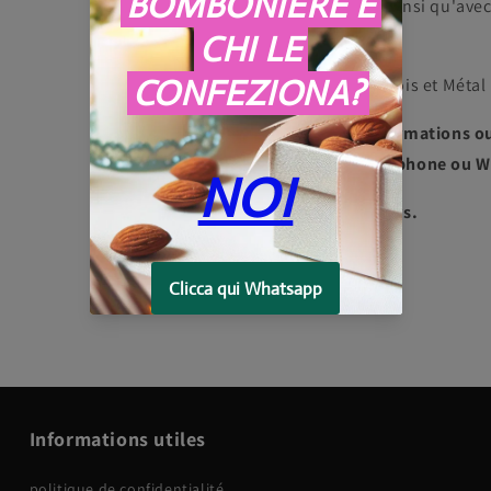
forme de cœur, ainsi qu'avec
gratuite.
Matériel: Bois et Métal
Pour plus d'informations o
3275997907 téléphone ou W
Expédié en 7 jours.
Informations utiles
politique de confidentialité