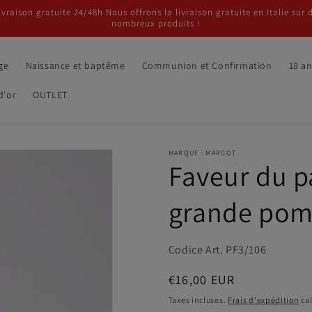
ivraison gratuite 24/48h Nous offrons la livraison gratuite en Italie sur 
nombreux produits !
ge
Naissance et baptême
Communion et Confirmation
18 a
d'or
OUTLET
MARQUE : MARGOT
Faveur du 
grande pom
Codice Art. PF3/106
Prix
€16,00 EUR
habituel
Taxes incluses.
Frais d'expédition
cal