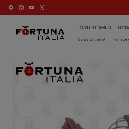
et
L
passer
Facebook
Instagram
YouTube
X
au
contenu
(Twitter)
Toutes les faveurs
Maria
Noces d'argent
Mariage 
Passer aux
informations
produits