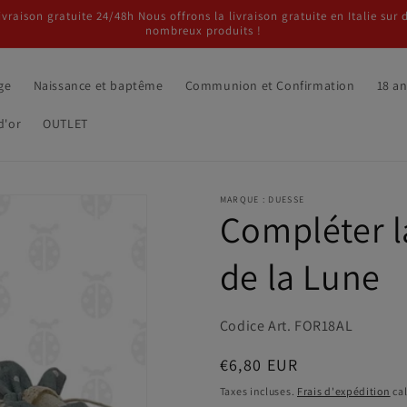
ivraison gratuite 24/48h Nous offrons la livraison gratuite en Italie sur 
nombreux produits !
ge
Naissance et baptême
Communion et Confirmation
18 a
d'or
OUTLET
MARQUE : DUESSE
Compléter l
de la Lune
Codice Art. FOR18AL
Prix
€6,80 EUR
habituel
Taxes incluses.
Frais d'expédition
cal