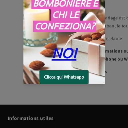
Le contenu
Cette faveur de mariage est 
l'intérieur et un ruban, le 
Matériel: Porcelaine
Pour plus d'informations o
3275997907 téléphone ou W
Expédié en 7 jours
Informations utiles